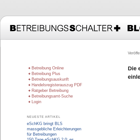
Hauptmenü
Veröffe
Zum primären Inhalt springen
Zum sekundären Inhalt springen
Die 
Betreibung Online
Betreibung Plus
einl
Betreibungsauskunft
Handelsregisterauszug PDF
Ratgeber Betreibung
Betreibungsamt-Suche
Login
NEUESTE ARTIKEL
eSchKG bringt BLS
massgebliche Erleichterungen
für Betreibungen
150 Tage eSchKG 2.0: es