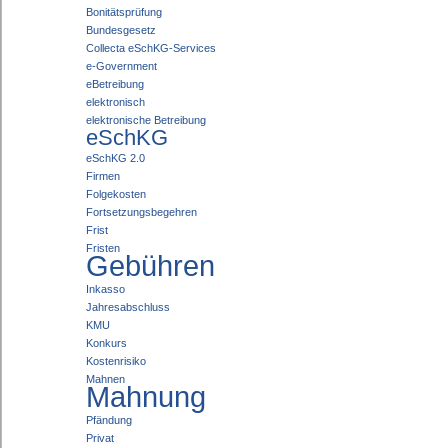
Bonitätsprüfung
Bundesgesetz
Collecta eSchKG-Services
e-Government
eBetreibung
elektronisch
elektronische Betreibung
eSchKG
eSchKG 2.0
Firmen
Folgekosten
Fortsetzungsbegehren
Frist
Fristen
Gebühren
Inkasso
Jahresabschluss
KMU
Konkurs
Kostenrisiko
Mahnen
Mahnung
Pfändung
Privat