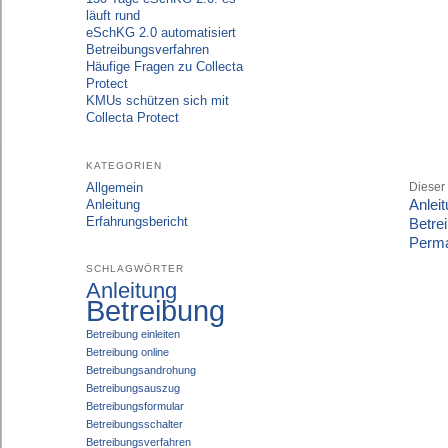
läuft rund
eSchKG 2.0 automatisiert
Betreibungsverfahren
Häufige Fragen zu Collecta
Protect
KMUs schützen sich mit
Collecta Protect
KATEGORIEN
Allgemein
Dieser
Anlei
Anleitung
Erfahrungsbericht
Betre
Perma
SCHLAGWÖRTER
Anleitung
Betreibung
Betreibung einleiten
Betreibung online
Betreibungsandrohung
Betreibungsauszug
Betreibungsformular
Betreibungsschalter
Betreibungsverfahren