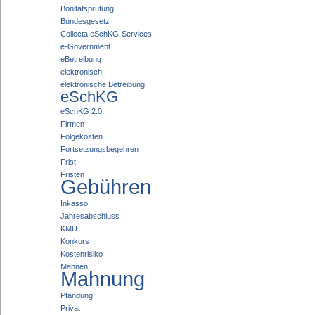
Bonitätsprüfung
Bundesgesetz
Collecta eSchKG-Services
e-Government
eBetreibung
elektronisch
elektronische Betreibung
eSchKG
eSchKG 2.0
Firmen
Folgekosten
Fortsetzungsbegehren
Frist
Fristen
Gebühren
Inkasso
Jahresabschluss
KMU
Konkurs
Kostenrisiko
Mahnen
Mahnung
Pfändung
Privat