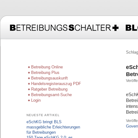
Hauptmenü
Schlag
Zum primären Inhalt springen
Zum sekundären Inhalt springen
eSch
Betreibung Online
Betreibung Plus
Betr
Betreibungsauskunft
Veröffe
Handelsregisterauszug PDF
Ratgeber Betreibung
eSchK
Betreibungsamt-Suche
Betrei
Login
inten
Betre
NEUESTE ARTIKEL
Veröffe
eSchKG bringt BLS
Gover
massgebliche Erleichterungen
für Betreibungen
150 Tage eSchKG 2.0: es