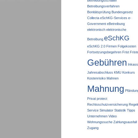
Betreibungsschalter
Betreibungsverfahren
Bonitätsprüfung
Bundesgesetz
Collecta eSchKG-Services
e-
Government
eBetreibung
elektronisch
elektronische
eSchKG
Betreibung
eSchKG 2.0
Firmen
Folgekosten
Fortsetzungsbegehren
Frist
Frist
Gebühren
Inkas
Jahresabschluss
KMU
Konkurs
Kostenrisiko
Mahnen
Mahnung
Pfändun
Privat
protect
Rechtsschutzversicherung
Regel
Service
Simulator
Statistik
Tipps
Unternehmen
Video
Wohnungssuche
Zahlungsausfall
Zugang