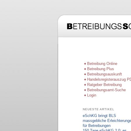
Hauptmenü
Zum Inhalt wechseln
Zum sekundären Inhal
Betreibung Online
Betreibung Plus
Betreibungsauskunft
Handelsregisterauszug P
Ratgeber Betreibung
Betreibungsamt-Suche
Login
NEUESTE ARTIKEL
eSchKG bringt BLS
massgebliche Erleichterung
für Betreibungen
150 Tage eSchKG 2.0: es