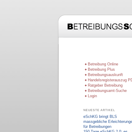
Hauptmenü
Zum Inhalt wechseln
Zum sekundären Inhal
Betreibung Online
Betreibung Plus
Betreibungsauskunft
Handelsregisterauszug P
Ratgeber Betreibung
Betreibungsamt-Suche
Login
NEUESTE ARTIKEL
eSchKG bringt BLS
massgebliche Erleichterung
für Betreibungen
150 Tage eSchKG 2.0: es