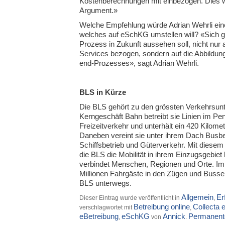
Kostenberechnungen mit einbezogen. Dies w
Argument.»
Welche Empfehlung würde Adrian Wehrli ei
welches auf eSchKG umstellen will? «Sich g
Prozess in Zukunft aussehen soll, nicht nur
Services bezogen, sondern auf die Abbildun
end-Prozesses», sagt Adrian Wehrli.
BLS in Kürze
Die BLS gehört zu den grössten Verkehrsun
Kerngeschäft Bahn betreibt sie Linien im Pen
Freizeitverkehr und unterhält ein 420 Kilome
Daneben vereint sie unter ihrem Dach Busbet
Schiffsbetrieb und Güterverkehr. Mit diesem 
die BLS die Mobilität in ihrem Einzugsgebiet
verbindet Menschen, Regionen und Orte. Im
Millionen Fahrgäste in den Zügen und Bussen
BLS unterwegs.
Allgemein
Er
Dieser Eintrag wurde veröffentlicht in
,
Betreibung online
Collecta
verschlagwortet mit
,
eBetreibung
eSchKG
Annick
Permanente
,
von
.