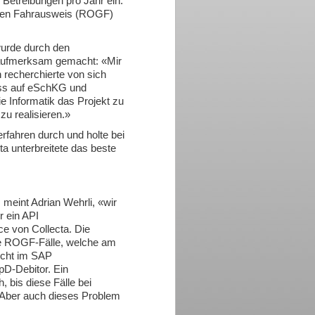
0 Betreibungen pro Jahr ein.
tigen Fahrausweis (ROGF)
wurde durch den
aufmerksam gemacht: «Mir
recherchierte von sich
ess auf eSchKG und
ie Informatik das Projekt zu
u realisieren.»
fahren durch und holte bei
ta unterbreitete das beste
 meint Adrian Wehrli, «wir
r ein API
e von Collecta. Die
die ROGF-Fälle, welche am
icht im SAP
pD-Debitor. Ein
 bis diese Fälle bei
 Aber auch dieses Problem