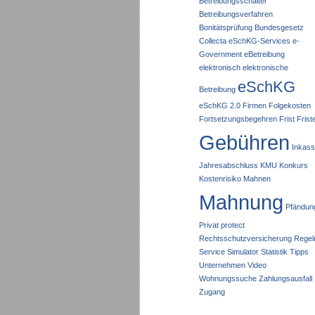
Betreibungsschalter
Betreibungsverfahren
Bonitätsprüfung
Bundesgesetz
Collecta eSchKG-Services
e-
Government
eBetreibung
elektronisch
elektronische
eSchKG
Betreibung
eSchKG 2.0
Firmen
Folgekosten
Fortsetzungsbegehren
Frist
Frist
Gebühren
Inkas
Jahresabschluss
KMU
Konkurs
Kostenrisiko
Mahnen
Mahnung
Pfändun
Privat
protect
Rechtsschutzversicherung
Regel
Service
Simulator
Statistik
Tipps
Unternehmen
Video
Wohnungssuche
Zahlungsausfall
Zugang