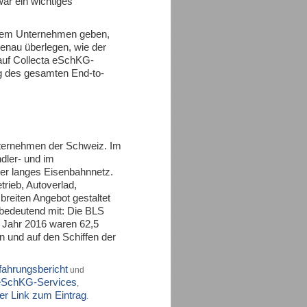
ar ein wichtiges
nem Unternehmen geben,
enau überlegen, wie der
 auf Collecta eSchKG-
g des gesamten End-to-
ternehmen der Schweiz. Im
dler- und im
ter langes Eisenbahnnetz.
rieb, Autoverlad,
breiten Angebot gestaltet
 bedeutend mit: Die BLS
 Jahr 2016 waren 62,5
 und auf den Schiffen der
fahrungsbericht
und
 eSchKG-Services
,
r Link zum Eintrag
.