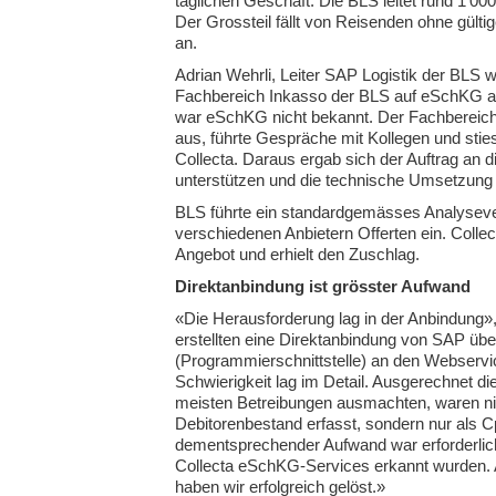
täglichen Geschäft. Die BLS leitet rund 1’00
Der Grossteil fällt von Reisenden ohne gül
an.
Adrian Wehrli, Leiter SAP Logistik der BLS 
Fachbereich Inkasso der BLS auf eSchKG 
war eSchKG nicht bekannt. Der Fachbereich 
aus, führte Gespräche mit Kollegen und sti
Collecta. Daraus ergab sich der Auftrag an d
unterstützen und die technische Umsetzung z
BLS führte ein standardgemässes Analysever
verschiedenen Anbietern Offerten ein. Collec
Angebot und erhielt den Zuschlag.
Direktanbindung ist grösster Aufwand
«Die Herausforderung lag in der Anbindung»,
erstellten eine Direktanbindung von SAP übe
(Programmierschnittstelle) an den Webservic
Schwierigkeit lag im Detail. Ausgerechnet 
meisten Betreibungen ausmachten, waren n
Debitorenbestand erfasst, sondern nur als C
dementsprechender Aufwand war erforderlich,
Collecta eSchKG-Services erkannt wurden.
haben wir erfolgreich gelöst.»