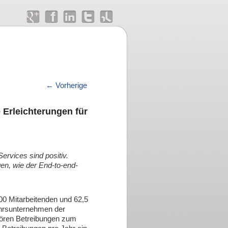
rtikelnavigation
←
Vorherige
Erleichterungen für
rvices sind positiv.
gen, wie der End-to-end-
00 Mitarbeitenden und 62,5
ehrsunternehmen der
hören Betreibungen zum