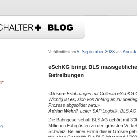
A
5. September 2023
Annick
Veröffentlicht am
von
t wechseln
eSchKG bringt BLS massgebliche 
Betreibungen
DF
«Unsere Erfahrungen mit Collecta eSchKG-Se
Wichtig ist es, sich von Anfang an zu überle
Prozess
abgebildet wird.
»
Adrian Wehrli
, Leiter SAP Logistik, BLS AG
Die Bahngesellschaft BLS AG gehört mit 3’0
Millionen Fahrgästen zu den grössten Verk
en
Schweiz. Bei einer Firma dieser Grösse ge