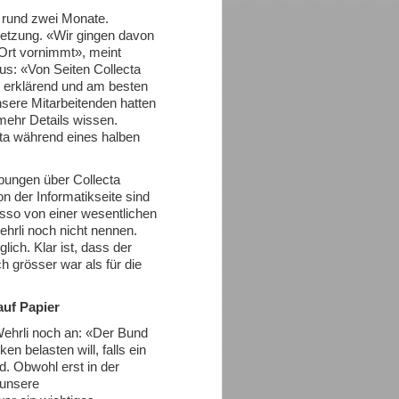
S rund zwei Monate.
etzung. «Wir gingen davon
 Ort vornimmt», meint
aus: «Von Seiten Collecta
t erklärend und am besten
sere Mitarbeitenden hatten
mehr Details wissen.
cta während eines halben
bungen über Collecta
 der Informatikseite sind
asso von einer wesentlichen
ehrli noch nicht nennen.
ich. Klar ist, dass der
 grösser war als für die
auf Papier
ehrli noch an: «Der Bund
en belasten will, falls ein
. Obwohl erst in der
 unsere