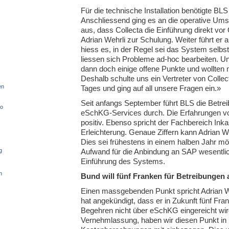
Für die technische Installation benötigte BL
Anschliessend ging es an die operative Ums
aus, dass Collecta die Einführung direkt vor
Adrian Wehrli zur Schulung. Weiter führt er 
hiess es, in der Regel sei das System selbs
liessen sich Probleme ad-hoc bearbeiten. Un
dann doch einige offene Punkte und wollten 
Deshalb schulte uns ein Vertreter von Colle
en
Tages und ging auf all unsere Fragen ein.»
Seit anfangs September führt BLS die Betrei
so
eSchKG-Services durch. Die Erfahrungen von
positiv. Ebenso spricht der Fachbereich Ink
Erleichterung. Genaue Ziffern kann Adrian W
Dies sei frühestens in einem halben Jahr mögl
Aufwand für die Anbindung an SAP wesentlich
g
Einführung des Systems.
n
Bund will fünf Franken für Betreibungen 
Einen massgebenden Punkt spricht Adrian W
hat angekündigt, dass er in Zukunft fünf Frank
Begehren nicht über eSchKG eingereicht wird
Vernehmlassung, haben wir diesen Punkt in